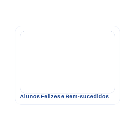
Alunos Felizes e Bem-sucedidos
F