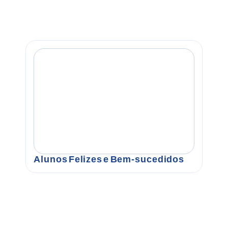
Alunos Felizes e Bem-sucedidos
F