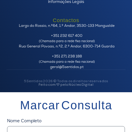
Informações Legais
Contactos
Largo do Rossio, n.º64, 1.º Andar, 3530-133 Mangualde
+351 232 617 400
(Chamada para a rede fixa nacional)
Rua General Povoas, n.º2, 2.º Andar, 6300-714 Guarda
+351 271 238 188
(Chamada para a rede fixa nacional)
geral@5sentidos.pt
5 Sentidos 2026 © Todos os direitos reservados
Feito com 🩵 pelo
Núcleo Digital
Marcar Consulta
Nome Completo