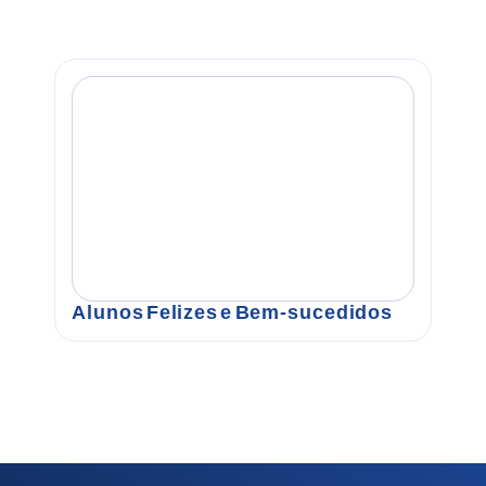
Alunos Felizes e Bem-sucedidos
F