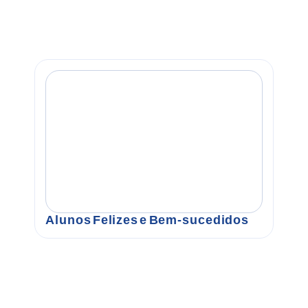
Alunos Felizes e Bem-sucedidos
F